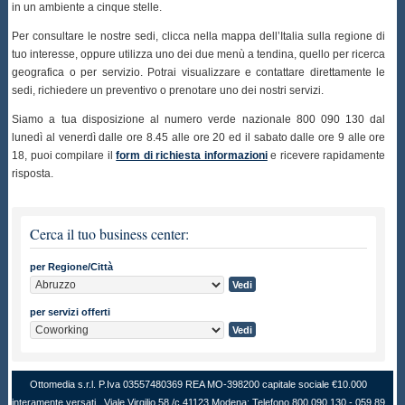
in un ambiente a cinque stelle.
Per consultare le nostre sedi, clicca nella mappa dell’Italia sulla regione di
tuo interesse, oppure utilizza uno dei due menù a tendina, quello per ricerca
geografica o per servizio. Potrai visualizzare e contattare direttamente le
sedi, richiedere un preventivo o prenotare uno dei nostri servizi.
Siamo a tua disposizione al numero verde nazionale 800 090 130 dal
lunedì al venerdì dalle ore 8.45 alle ore 20 ed il sabato dalle ore 9 alle ore
18, puoi compilare il
form di richiesta informazioni
e ricevere rapidamente
risposta.
Cerca il tuo business center:
per Regione/Città
per servizi offerti
Ottomedia s.r.l. P.Iva 03557480369 REA MO-398200 capitale sociale €10.000
interamente versati . Viale Virgilio 58 /c 41123 Modena; Telefono 800 090 130 - 059 89