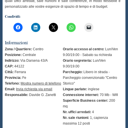
quali uffici arredati, sale riunioni e sale conferenze, in modo flessibile e
personalizzato alle vostre esigenze di spazio di tempo e di budget.
Condividi:
Informazioni
Zona / Quartiere:
Centro
Orario accesso al centro:
Lun/Ven
Posizione:
Centrale
9.00/19.00 - Sabato su richiesta
Indirizzo:
Via Darsena 43/A
Orario segreteria:
Lun/Ven
CAP:
44122
9.00/19.00
Città:
Ferrara
Parcheggio:
Libero in strada -
Provincia:
Fe
Parcheggio convenzionato "Centro
Telefono:
Mostra numero di telefono
Storico"
Email:
Invia richiesta via email
Lingue parlate:
inglese
Responsabile:
Davide G. Zanetti
Connessione internet:
70 Mb - Wifi
Superficie Business center:
200
mq
Nr. uffici arredati:
4
Nr. sale riunioni:
1, capienza
massima 12 posti