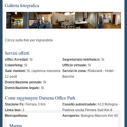
Galleria fotografica
Clicca sulla foto per ingrandirla
Servizi offerti
Uffici Arredati:
Si
Segretariato telefonico:
Si
Coworking:
Si
Ufficio virtuale:
Si
Sale riunioni:
Si, capienza massima
Servizi in zona:
Ristoranti - Hotel -
12 posti
Banche
Domiciliazione postale:
Si
Domiciliazione legale:
Si
Come raggiungere Darsena Office Park
Stazione Fs:
Ferrara 3 Km
Casello autostradale:
A13 Bologna -
Linea bus:
2
Padova uscita Ferrara Sud Km 8
Metropolitana:
Aeroporto:
Bologna Marconi Km 40
Mappa