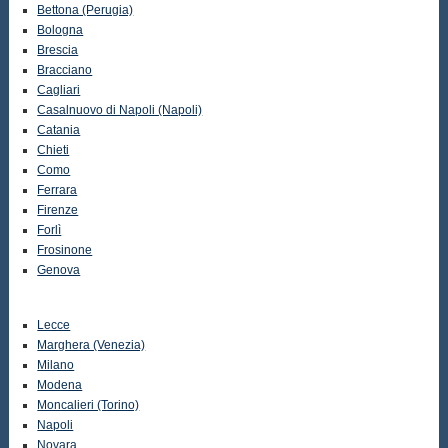
Bettona (Perugia)
Bologna
Brescia
Bracciano
Cagliari
Casalnuovo di Napoli (Napoli)
Catania
Chieti
Como
Ferrara
Firenze
Forlì
Frosinone
Genova
Lecce
Marghera (Venezia)
Milano
Modena
Moncalieri (Torino)
Napoli
Novara