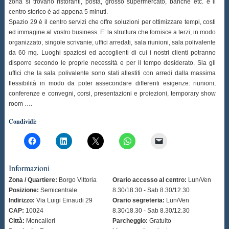
zona si trovano ristoranti, posta, grosso supermercato, banche etc. e il
centro storico è ad appena 5 minuti.
Spazio 29 è il centro servizi che offre soluzioni per ottimizzare tempi, costi
ed immagine al vostro business. E’ la struttura che fornisce a terzi, in modo
organizzato, singole scrivanie, uffici arredati, sala riunioni, sala polivalente
da 60 mq. Luoghi spaziosi ed accoglienti di cui i nostri clienti potranno
disporre secondo le proprie necessità e per il tempo desiderato. Sia gli
uffici che la sala polivalente sono stati allestiti con arredi dalla massima
flessibilità in modo da poter assecondare differenti esigenze: riunioni,
conferenze e convegni, corsi, presentazioni e proiezioni, temporary show
room ….
Condividi:
Informazioni
Zona / Quartiere:
Borgo Vittoria
Orario accesso al centro:
Lun/Ven
Posizione:
Semicentrale
8.30/18.30 - Sab 8.30/12.30
Indirizzo:
Via Luigi Einaudi 29
Orario segreteria:
Lun/Ven
CAP:
10024
8.30/18.30 - Sab 8.30/12.30
Città:
Moncalieri
Parcheggio:
Gratuito