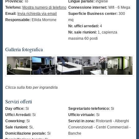
Provincia:
To
Lingue parlate:
inglese
Telefono:
Mostra numero di telefono
Connessione internet:
Wifi - 6 Mega
Email:
Invia richiesta via email
Superficie Business center:
300
Responsabile:
Ellida Morrone
mq
Nr. uffici arredati:
4
Nr. sale riunioni:
1, capienza
massima 60 posti
Galleria fotografica
Clicca sulla foto per ingrandirla
Servizi offerti
Day office:
Si
Segretariato telefonico:
Si
Uffici Arredati:
Si
Ufficio virtuale:
Si
Coworking:
Si
Servizi in zona:
Ristoranti - Alberghi
Sale riunioni:
Si,
Convenzionati - Centri Commerciali -
Domiciliazione postale:
Si
Banche