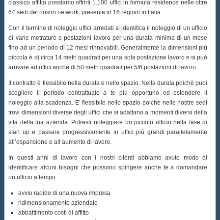
classico affitto possiamo offrirti 1.100 uffici in formula residence nelle oltre
64 sedi del nostro network, presente in 16 regioni in Italia.
Con il termine di noleggio uffici arredati si identifica il noleggio di un ufficio
di varie metrature e postazioni lavoro per una durata minima di un mese
fino ad un periodo di 12 mesi rinnovabili. Generalmente la dimensioni più
piccola è di circa 14 metri quadrati per una sola postazione lavoro e si può
arrivare ad uffici anche di 50 metri quadrati per 5/6 postazioni di lavoro.
Il contratto è flessibile nella durata e nello spazio. Nella durata poichè puoi
scegliere il periodo contrattuale a te più opportuno ed estendere il
noleggio alla scadenza. E’ flessibile nello spazio poichè nelle nostre sedi
trovi dimensioni diverse degli uffici che si adattano a momenti diversi della
vita della tua azienda. Potresti noleggiare un piccolo ufficio nella fase di
start up e passare progressivamente in uffici più grandi parallelamente
all’espansione e all’aumento di lavoro.
In questi anni di lavoro con i nostri clienti abbiamo avuto modo di
identificare alcuni bisogni che possono spingere anche te a domandare
un ufficio a tempo:
avvio rapido di una nuova impresa
ridimensionamento aziendale
abbattimento costi di affitto