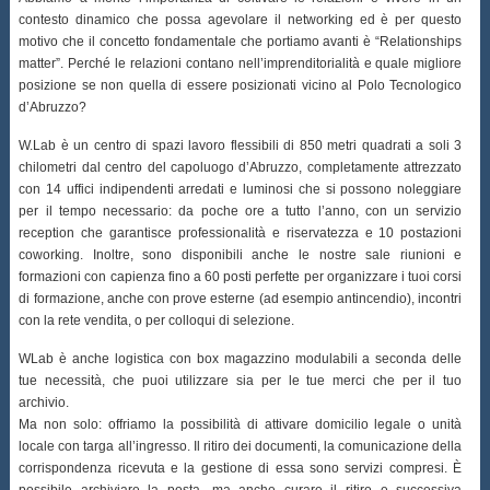
contesto dinamico che possa agevolare il networking ed è per questo
motivo che il concetto fondamentale che portiamo avanti è “Relationships
matter”. Perché le relazioni contano nell’imprenditorialità e quale migliore
posizione se non quella di essere posizionati vicino al Polo Tecnologico
d’Abruzzo?
W.Lab è un centro di spazi lavoro flessibili di 850 metri quadrati a soli 3
chilometri dal centro del capoluogo d’Abruzzo, completamente attrezzato
con 14 uffici indipendenti arredati e luminosi che si possono noleggiare
per il tempo necessario: da poche ore a tutto l’anno, con un servizio
reception che garantisce professionalità e riservatezza e 10 postazioni
coworking. Inoltre, sono disponibili anche le nostre sale riunioni e
formazioni con capienza fino a 60 posti perfette per organizzare i tuoi corsi
di formazione, anche con prove esterne (ad esempio antincendio), incontri
con la rete vendita, o per colloqui di selezione.
WLab è anche logistica con box magazzino modulabili a seconda delle
tue necessità, che puoi utilizzare sia per le tue merci che per il tuo
archivio.
Ma non solo: offriamo la possibilità di attivare domicilio legale o unità
locale con targa all’ingresso. Il ritiro dei documenti, la comunicazione della
corrispondenza ricevuta e la gestione di essa sono servizi compresi. È