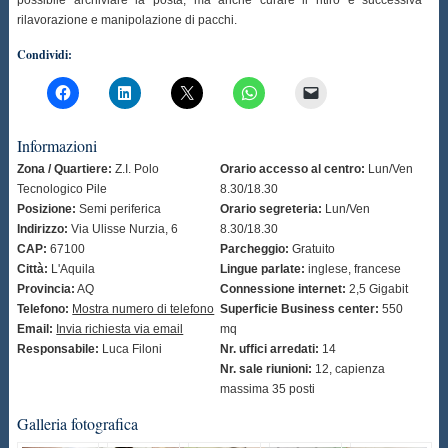
possibile archiviare la posta, ma anche curare il ritiro e successiva
rilavorazione e manipolazione di pacchi.
Condividi:
Informazioni
Zona / Quartiere:
Z.I. Polo
Orario accesso al centro:
Lun/Ven
Tecnologico Pile
8.30/18.30
Posizione:
Semi periferica
Orario segreteria:
Lun/Ven
Indirizzo:
Via Ulisse Nurzia, 6
8.30/18.30
CAP:
67100
Parcheggio:
Gratuito
Città:
L'Aquila
Lingue parlate:
inglese, francese
Provincia:
AQ
Connessione internet:
2,5 Gigabit
Telefono:
Mostra numero di telefono
Superficie Business center:
550
Email:
Invia richiesta via email
mq
Responsabile:
Luca Filoni
Nr. uffici arredati:
14
Nr. sale riunioni:
12, capienza
massima 35 posti
Galleria fotografica