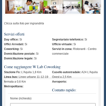
Clicca sulla foto per ingrandirla
Servizi offerti
Day office:
Si
Segretariato telefonico:
Si
Uffici Arredati:
Si
Ufficio virtuale:
Si
Coworking:
Si
Servizi in zona:
Ristoranti - Centro
Domiciliazione postale:
Si
commerciale
Domiciliazione legale:
Si
Come raggiungere W Lab Coworking
Stazione Fs:
L'Aquila 1,8 Km
Casello autostradale:
A24 L'Aquila
Linea bus:
Linee urbane 11-12-19
Ovest a 2,5 Km
fermata a 0,6 Km
Aeroporto:
Metropolitana:
Contatto rapido:
Nome (richiesto)