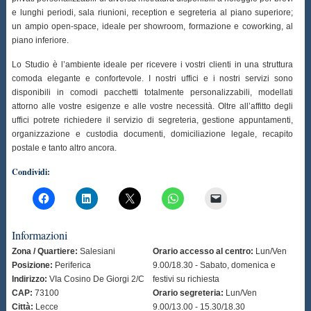
e lunghi periodi, sala riunioni, reception e segreteria al piano superiore;
un ampio open-space, ideale per showroom, formazione e coworking, al
piano inferiore.
Lo Studio è l’ambiente ideale per ricevere i vostri clienti in una struttura
comoda elegante e confortevole. I nostri uffici e i nostri servizi sono
disponibili in comodi pacchetti totalmente personalizzabili, modellati
attorno alle vostre esigenze e alle vostre necessità. Oltre all’affitto degli
uffici potrete richiedere il servizio di segreteria, gestione appuntamenti,
organizzazione e custodia documenti, domiciliazione legale, recapito
postale e tanto altro ancora.
Condividi:
Informazioni
Zona / Quartiere:
Salesiani
Orario accesso al centro:
Lun/Ven
Posizione:
Periferica
9.00/18.30 - Sabato, domenica e
Indirizzo:
VIa Cosino De Giorgi 2/C
festivi su richiesta
CAP:
73100
Orario segreteria:
Lun/Ven
Città:
Lecce
9.00/13.00 - 15.30/18.30