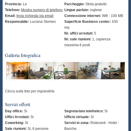
Provincia:
Le
Parcheggio:
Strda gratuito
Telefono:
Mostra numero di telefono
Lingue parlate:
inglese
Email:
Invia richiesta via email
Connessione internet:
Wifi - 100 MB
Responsabile:
Luciana Stomeo
Superficie Business center:
430
mq
Nr. uffici arredati:
5
Nr. sale riunioni:
1, capienza
massima 6 posti
Galleria fotografica
Clicca sulla foto per ingrandirla
Servizi offerti
Day office:
Si
Segretariato telefonico:
Si
Uffici Arredati:
Si
Ufficio virtuale:
Si
Coworking:
Si
Servizi in zona:
Ristoranti - Hotel -
Sale riunioni:
Si, 6 persone
Banche