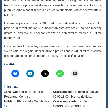
economico e finanziario di Milano, nella prestigiosa Piazza della
Repubblica. La posizione strategica è servita da diversi mezzi di trasporto
pubblico ed è a pochi minuti a piedi dalla principale stazione ferroviaria di
Milano.
Ha una superficie totale di 300 metri quadrati suddivisi in diversi uffici
privati di differenti metrature e modernamente arredati e una sala meeting
dotata di sistema di videoconferenza ed attrezzatura tecnica di ultima
generazione.
CNI completa l’offerta degli spazi con i servizi di domiciliazione aziendale
sia postale che legale, domiciliazione professionale virtual office e attività
di segretariato telefonico per una presenza nella città di Milano.
Condividi:
Informazioni
Zona / Quartiere:
Repubblica
Orario accesso al centro:
Lun/Ven
Posizione:
Centrale
09.00/18.00 - H24 su richiesta
Indirizzo:
Piazza della Repubblica
Orario segreteria:
Lun/Ven
19
9.00/13.00 - 14.00/18.00