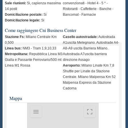
Sale riunioni:
Si, capienza massima
convenzionati - Hotel 4 - 5 * -
14 posti
Ristoranti - Caffetterie - Banche -
Domiciliazione postale:
Si
Bancomat - Farmacie
Domiciliazione legale:
Si
Come raggiungere Cni Business Center
Stazione Fs:
Milano Centrale Km
Casello autostradale:
Autostrada
0,500
A1uscita Melegnano. Autostrade A4-
Linea bus:
NM3 - Tram 1,9,10,33
A8-A9 uscita Barriera Milano.
Metropolitana:
Repubblica Linea M3
Autostrada A7uscita barriera
Gialla e Passante Ferroviario/500 mt
direzione Assago
Linea M1 Rossa
Aeroporto:
Milano Linate Km 7,8
Shuttle per Linate da Stazione
Centrale. Milano Malpensa Km 52
Malpensa Express da Stazione
Cadorna
Mappa