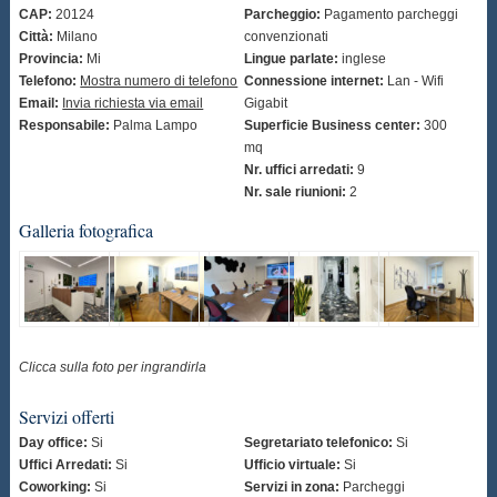
CAP:
20124
Parcheggio:
Pagamento parcheggi
Città:
Milano
convenzionati
Provincia:
Mi
Lingue parlate:
inglese
Telefono:
Mostra numero di telefono
Connessione internet:
Lan - Wifi
Email:
Invia richiesta via email
Gigabit
Responsabile:
Palma Lampo
Superficie Business center:
300
mq
Nr. uffici arredati:
9
Nr. sale riunioni:
2
Galleria fotografica
Clicca sulla foto per ingrandirla
Servizi offerti
Day office:
Si
Segretariato telefonico:
Si
Uffici Arredati:
Si
Ufficio virtuale:
Si
Coworking:
Si
Servizi in zona:
Parcheggi