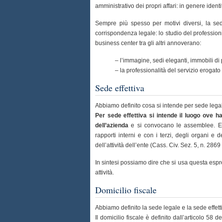
amministrativo dei propri affari: in genere identi
Sempre più spesso per motivi diversi, la sed
corrispondenza legale: lo studio del professionist
business center tra gli altri annoverano:
– l’immagine, sedi eleganti, immobili di p
– la professionalità del servizio erogat
Sede effettiva
Abbiamo definito cosa si intende per sede legale,
Per sede effettiva si intende il luogo ove h
dell’azienda
e si convocano le assemblee. E’ i
rapporti interni e con i terzi, degli organi e d
dell’attività dell’ente (Cass. Civ. Sez. 5, n. 28
In sintesi possiamo dire che si usa questa espre
attività.
Domicilio fiscale
Abbiamo definito la sede legale e la sede effettiv
Il domicilio fiscale è definito dall’articolo 5