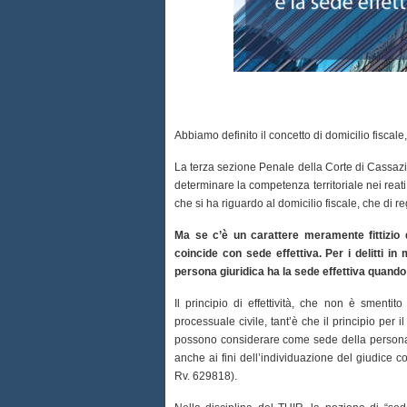
Abbiamo definito il concetto di domicilio fiscale,
La terza sezione Penale della Corte di Cassa
determinare la competenza territoriale nei reati
che si ha riguardo al domicilio fiscale, che di r
Ma se c’è un carattere meramente fittizio d
coincide con sede effettiva. Per i delitti in
persona giuridica ha la sede effettiva quando
Il principio di effettività, che non è smentito
processuale civile, tant’è che il principio per i
possono considerare come sede della persona g
anche ai fini dell’individuazione del giudice c
Rv. 629818).