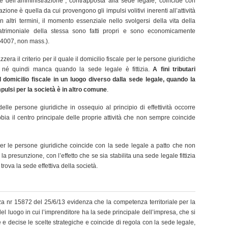
e dell’amministrazione”, contrapposta alla sede legale, coincide con
zione è quella da cui provengono gli impulsi volitivi inerenti all’attività
n altri termini, il momento essenziale nello svolgersi della vita della
patrimoniale della stessa sono fatti propri e sono economicamente
 24007, non mass.).
azzera il criterio per il quale il domicilio fiscale per le persone giuridiche
e, né quindi manca quando la sede legale è fittizia.
A fini tributari
il domicilio fiscale in un luogo diverso dalla sede legale, quando la
ulsi per la società è in altro comune
.
delle persone giuridiche in ossequio al principio di effettività occorre
bia il centro principale delle proprie attività che non sempre coincide
per le persone giuridiche coincide con la sede legale a patto che non
presunzione, con l’effetto che se sia stabilita una sede legale fittizia
 trova la sede effettiva della società.
 nr 15872 del 25/6/13 evidenza che la competenza territoriale per la
del luogo in cui l’imprenditore ha la sede principale dell’impresa, che si
 e decise le scelte strategiche e coincide di regola con la sede legale,