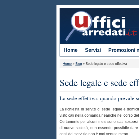
Home
Servizi
Promozioni 
Home
»
Blog
»
Sede legale e sede effettiva
Sede legale e sede eff
La sede effettiva: quando prevale su
La richiesta di servizi di sede legale e domicil
visto cali nella domanda neanche nel corso del 
Certamente per alcuni mesi sono stati sospesi i 
di nuove società, non essendo possibile dare seg
costi del servizio non è mai venuta meno.