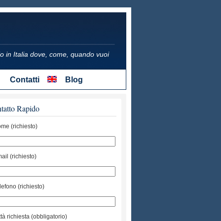
icio in Italia dove, come, quando vuoi
Contatti
Blog
tatto Rapido
me (richiesto)
ail (richiesto)
lefono (richiesto)
ttà richiesta (obbligatorio)