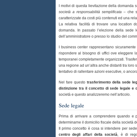
I motivi di questa lievitazione della domanda 
società a responsabilità semplificata
– che si
caratterizzate da costi più contenuti ed una rel
La relativa facilità di trovare una location
domanda. In passato l’elezione della sede le
dell’amministratore o presso lo studio del comm
I business center rappresentano sicuramente 
rispondere al bisogno di uffici ove eleggere l
temporanei completamente organizzati. Trasferi
una regione ad un’altra anche distanti tra loro se
tentativo di rallentare azioni esecutive, o ancora
Nel fare questo
trasferimento della sede lega
distinzione tra il concetto di sede legale e 
società e questo analizzeremo nell’articolo.
Sede legale
Prima di arrivare a comprendere quando e per
determinarne il domicilio fiscale della società 
Il primo concetto è cosa si intendere per sed
centro degli affari della società
, è di rego