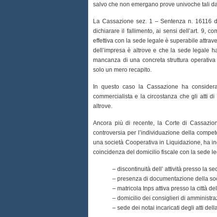
salvo che non emergano prove univoche tali da
La Cassazione sez. 1 – Sentenza n. 16116 de
dichiarare il fallimento, ai sensi dell’art. 9, 
effettiva con la sede legale è superabile attrav
dell’impresa è altrove e che la sede legale ha c
mancanza di una concreta struttura operativa
solo un mero recapito.
In questo caso la Cassazione ha considerat
commercialista e la circostanza che gli atti di 
altrove.
Ancora più di recente, la Corte di Cassazi
controversia per l’individuazione della compete
una società Cooperativa in Liquidazione, ha in
coincidenza del domicilio fiscale con la sede leg
– discontinuità dell’ attività presso la s
– presenza di documentazione della soci
– matricola Inps attiva presso la città del
– domicilio dei consiglieri di amministra
– sede dei notai incaricati degli atti dell