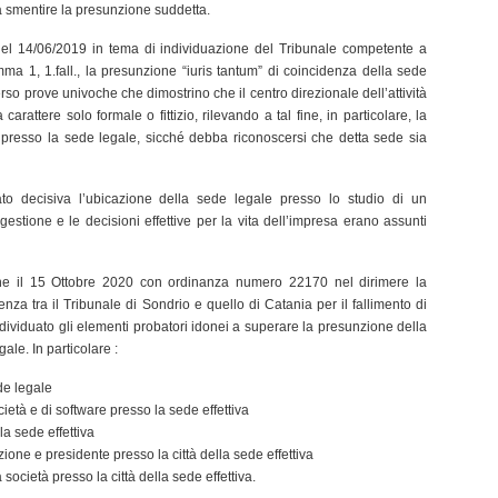
 smentire la presunzione suddetta.
l 14/06/2019 in tema di individuazione del Tribunale competente a
comma 1, 1.fall., la presunzione “iuris tantum” di coincidenza della sede
erso prove univoche che dimostrino che il centro direzionale dell’attività
arattere solo formale o fittizio, rilevando a tal fine, in particolare, la
 presso la sede legale, sicché debba riconoscersi che detta sede sia
o decisiva l’ubicazione della sede legale presso lo studio di un
gestione e le decisioni effettive per la vita dell’impresa erano assunti
one il 15 Ottobre 2020 con ordinanza numero 22170 nel dirimere la
nza tra il Tribunale di Sondrio e quello di Catania per il fallimento di
dividuato gli elementi probatori idonei a superare la presunzione della
ale. In particolare :
ede legale
età e di software presso la sede effettiva
la sede effettiva
zione e presidente presso la città della sede effettiva
a società presso la città della sede effettiva.