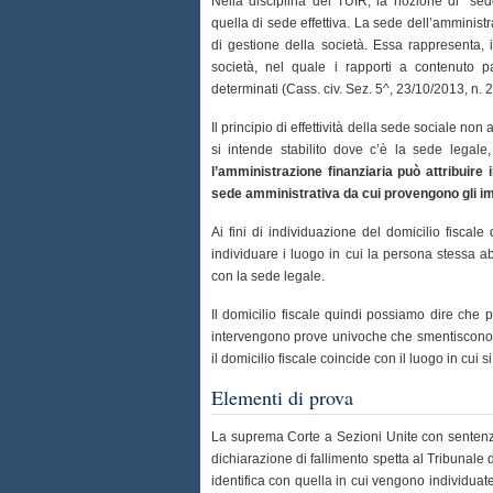
Nella disciplina del TUIR, la nozione di “sed
quella di sede effettiva. La sede dell’amministra
di gestione della società. Essa rappresenta, i
società, nel quale i rapporti a contenuto 
determinati (Cass. civ. Sez. 5^, 23/10/2013, n.
Il principio di effettività della sede sociale non 
si intende stabilito dove c’è la sede legal
l’amministrazione finanziaria può attribuire 
sede amministrativa da cui provengono gli imp
Ai fini di individuazione del domicilio fiscale 
individuare i luogo in cui la persona stessa ab
con la sede legale.
Il domicilio fiscale quindi possiamo dire che 
intervengono prove univoche che smentiscono la 
il domicilio fiscale coincide con il luogo in cui si
Elementi di prova
La suprema Corte a Sezioni Unite con sentenza
dichiarazione di fallimento spetta al Tribunale 
identifica con quella in cui vengono individuate