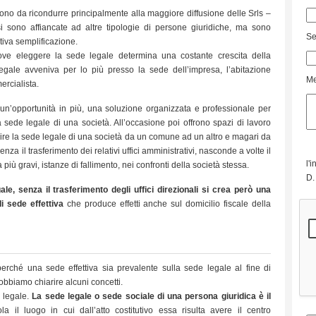
sono da ricondurre principalmente alla maggiore diffusione delle Srls –
 sono affiancate ad altre tipologie di persone giuridiche, ma sono
Se
ativa semplificazione.
 dove eleggere la sede legale determina una costante crescita della
gale avveniva per lo più presso la sede dell’impresa, l’abitazione
Me
ercialista.
un’opportunità in più, una soluzione organizzata e professionale per
a sede legale di una società. All’occasione poi offrono spazi di lavoro
re la sede legale di una società da un comune ad un altro e magari da
nza il trasferimento dei relativi uffici amministrativi, nasconde a volte il
l'
 più gravi, istanze di fallimento, nei confronti della società stessa.
D.
le, senza il trasferimento degli uffici direzionali si crea però una
di sede effettiva
che produce effetti anche sul domicilio fiscale della
ché una sede effettiva sia prevalente sulla sede legale al fine di
dobbiamo chiarire alcuni concetti.
e legale.
La sede legale o sede sociale di una persona giuridica è il
la il luogo in cui dall’atto costitutivo essa risulta avere il centro