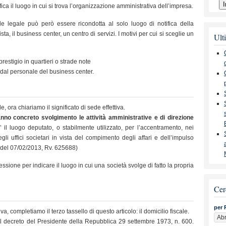
fica il luogo in cui si trova l’organizzazione amministrativa dell’impresa.
e legale può però essere ricondotta al solo luogo di notifica della
a, il business center, un centro di servizi. I motivi per cui si sceglie un
Ulti
restigio in quartieri o strade note
o dal personale del business center.
 ora chiariamo il significato di sede effettiva.
anno concreto svolgimento le attività amministrative e di direzione
l luogo deputato, o stabilmente utilizzato, per l’accentramento, nei
egli uffici societari in vista del compimento degli affari e dell’impulso
69 del 07/02/2013, Rv. 625688)
ssione per indicare il luogo in cui una società svolge di fatto la propria
Cer
per 
a, completiamo il terzo tassello di questo articolo: il domicilio fiscale.
8 del decreto del Presidente della Repubblica 29 settembre 1973, n. 600.