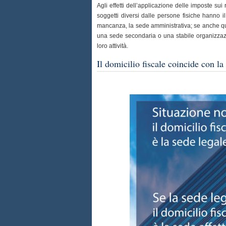
Agli effetti dell’applicazione delle imposte sui
soggetti diversi dalle persone fisiche hanno il
mancanza, la sede amministrativa; se anche que
una sede secondaria o una stabile organizzaz
loro attività.
Il domicilio fiscale coincide con la 