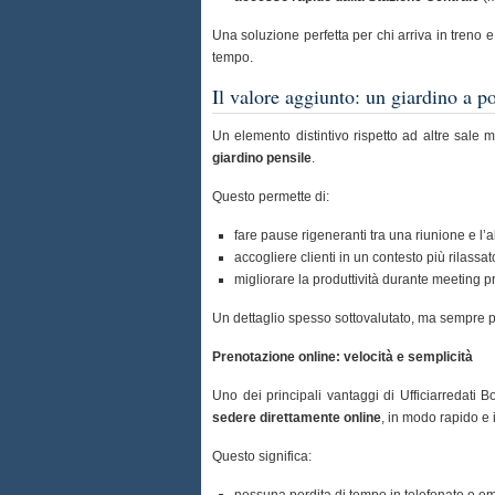
Una soluzione perfetta per chi arriva in treno
tempo.
Il valore aggiunto: un giardino a p
Un elemento distintivo rispetto ad altre sale 
giardino pensile
.
Questo permette di:
fare pause rigeneranti tra una riunione e l’a
accogliere clienti in un contesto più rilassat
migliorare la produttività durante meeting p
Un dettaglio spesso sottovalutato, ma sempre pi
Prenotazione online: velocità e semplicità
Uno dei principali vantaggi di Ufficiarredati B
sedere direttamente online
, in modo rapido e i
Questo significa:
nessuna perdita di tempo in telefonate o ema