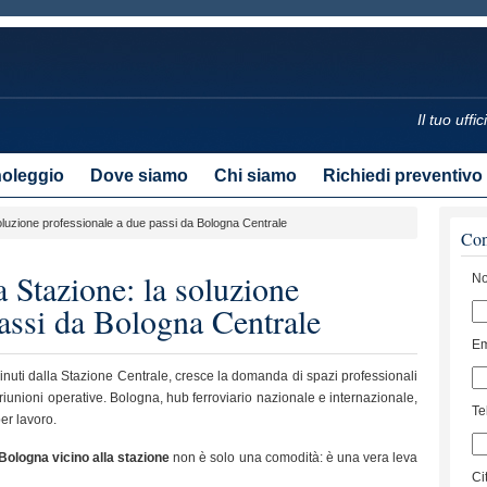
Il tuo uff
noleggio
Dove siamo
Chi siamo
Richiedi preventivo
soluzione professionale a due passi da Bologna Centrale
Con
 Stazione: la soluzione
No
passi da Bologna Centrale
Em
minuti dalla Stazione Centrale, cresce la domanda di spazi professionali
riunioni operative. Bologna, hub ferroviario nazionale e internazionale,
Te
er lavoro.
 Bologna vicino alla stazione
non è solo una comodità: è una vera leva
Ci