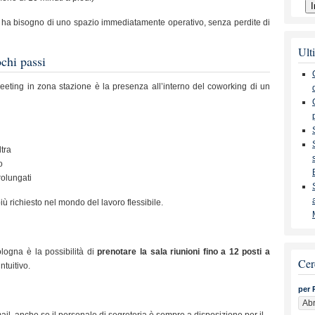
 e ha bisogno di uno spazio immediatamente operativo, senza perdite di
Ulti
ochi passi
meeting in zona stazione è la presenza all’interno del coworking di un
ltra
o
rolungati
ù richiesto nel mondo del lavoro flessibile.
ologna è la possibilità di
prenotare la sala riunioni fino a 12 posti a
Cer
ntuitivo.
per 
il, anche se il personale di segreteria è sempre a disposizione per il