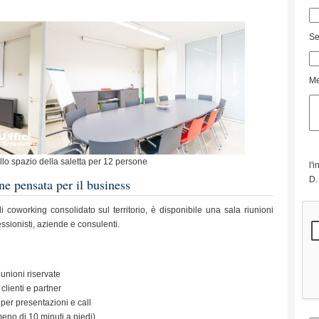
Se
Me
llo spazio della saletta per 12 persone
l'
D.
e pensata per il business
i coworking consolidato sul territorio, è disponibile una sala riunioni
ssionisti, aziende e consulenti.
iunioni riservate
 clienti e partner
per presentazioni e call
eno di 10 minuti a piedi)