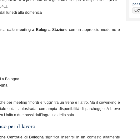
per s
98411
4 dal lunedì alla domenica
erca
sale meeting a Bologna Stazione
con un approccio moderno e
ti a Bologna
logna
he per meeting “mordi e fuggi” tra un treno e l’altro. Ma il coworking è
iale e dall’autostrada, con ampia disponibilità di parcheggio. A breve
za Unità a due passi dall’ingresso della sala.
co per il lavoro
zione Centrale di Bologna
significa inserirsi in un contesto altamente