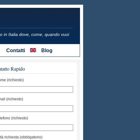
icio in Italia dove, come, quando vuoi
Contatti
Blog
tatto Rapido
me (richiesto)
ail (richiesto)
lefono (richiesto)
ttà richiesta (obbligatorio)