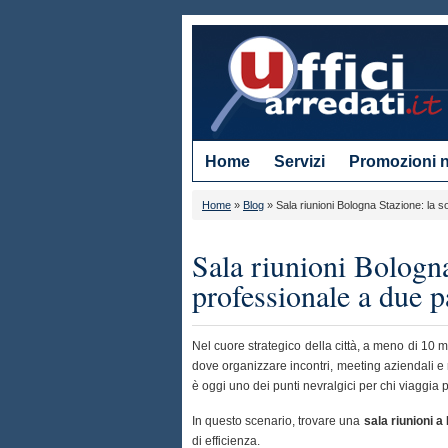
Home
Servizi
Promozioni 
Home
»
Blog
»
Sala riunioni Bologna Stazione: la 
Sala riunioni Bologna
professionale a due 
Nel cuore strategico della città, a meno di 10 
dove organizzare incontri, meeting aziendali e 
è oggi uno dei punti nevralgici per chi viaggia p
In questo scenario, trovare una
sala riunioni a
di efficienza.