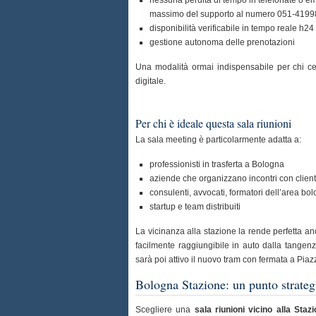
massimo del supporto al numero 051-419
disponibilità verificabile in tempo reale h2
gestione autonoma delle prenotazioni
Una modalità ormai indispensabile per chi c
digitale.
Per chi è ideale questa sala riunioni
La sala meeting è particolarmente adatta a:
professionisti in trasferta a Bologna
aziende che organizzano incontri con clien
consulenti, avvocati, formatori dell’area bo
startup e team distribuiti
La vicinanza alla stazione la rende perfetta anc
facilmente raggiungibile in auto dalla tangenz
sarà poi attivo il nuovo tram con fermata a Piaz
Bologna Stazione: un punto strategi
Scegliere una
sala riunioni vicino alla Sta