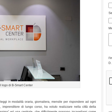
Se
Me
l'
D.
Il logo di B-Smart Center
eggi in modalità oraria, giornaliera, mensile per rispondere ad ogni
 imprenditore di lungo corso, ha voluto realizzare nella città della
issima” ed una centrale, che difficilmente possono incasellarsi come