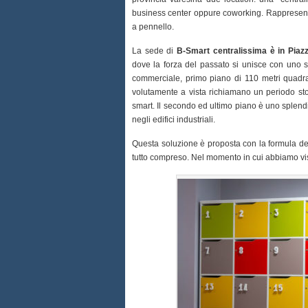
business center oppure coworking. Rappresent
a pennello.
La sede di
B-Smart centralissima è in Piaz
dove la forza del passato si unisce con uno sg
commerciale, primo piano di 110 metri quadrat
volutamente a vista richiamano un periodo stor
smart. Il secondo ed ultimo piano è uno splend
negli edifici industriali.
Questa soluzione è proposta con la formula del 
tutto compreso. Nel momento in cui abbiamo vis