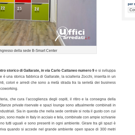
per s
’ingresso della sede B-Smart Center
ntro storico di Gallarate, in via Carlo Cattaneo numero 9
e si sviluppa
 è una storica fabbrica di Gallarate, la scialleria Zocchi, inserita in un
ti, colori e arredi che sono a metà strada tra la serietà dei business
i coworking.
teria, che cura l’accoglienza degli ospiti, il ritiro e la consegna della
 Stanze private riservate e spazi lounge sono attualmente combinati in
 industriali. Sia in questa che nella sede centrale si nota il gusto con cui
pio, sono made in Italy in acciaio e tela, combinate con ampie scrivanie
no tutti uguali e sono presenti in ogni ambiente. Girare tra gli spazi è
rriva quando si accede nel grande ambiente open space di 300 metri