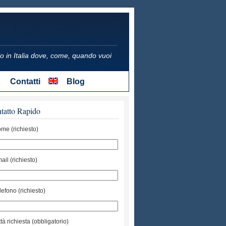
icio in Italia dove, come, quando vuoi
Contatti
Blog
tatto Rapido
me (richiesto)
ail (richiesto)
lefono (richiesto)
ttà richiesta (obbligatorio)