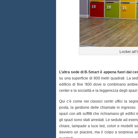
Locker all
L’altra sede di B-Smart è appena fuori dal ce
su una superficie di 800 metri quadrati. La sede
edificio di fine ‘800 dove si combinano ambien
center e la socialità e la leggerezza degli spaz
Qui c’è come nei classici centri uffici la segre
posta, la gestione delle chiamate in ingresso.
spazi con alti soffitti che richiamano gli edifici
gli spazi sono stati arredati. Le sedute ad esem
chiare, lampade a luce led, colori e modelli so
davvero un piacere, ma il colpo a sorpresa a