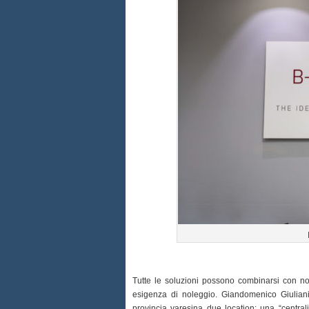
Tutte le soluzioni possono combinarsi con nol
esigenza di noleggio. Giandomenico Giuliani,
provincia varesina due location: una “central