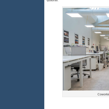
quadrati.
Coworki