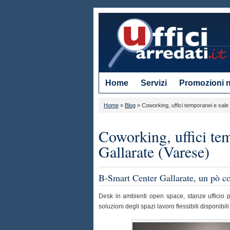
Home
Servizi
Promozioni 
Home
»
Blog
»
Coworking, uffici temporanei e sale 
Coworking, uffici tem
Gallarate (Varese)
B-Smart Center Gallarate, un pò c
Desk in ambienti open space, stanze ufficio pr
soluzioni degli spazi lavoro flessibili disponibil