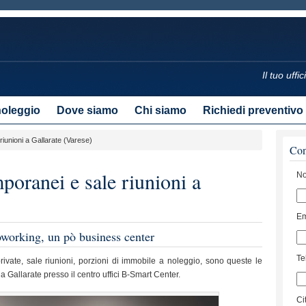
Il tuo uff
noleggio
Dove siamo
Chi siamo
Richiedi preventivo
riunioni a Gallarate (Varese)
Con
poranei e sale riunioni a
No
Em
oworking, un pò business center
Te
ivate, sale riunioni, porzioni di immobile a noleggio, sono queste le
i a Gallarate presso il centro uffici B-Smart Center.
Ci