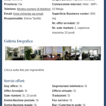
Provincia:
Ge
Connessione internet:
Hdsl - WiFi -
Telefono:
Mostra numero di telefono
10 Mega
Email:
Invia richiesta via email
Superficie Business center:
950
Responsabile:
Elena Tardito
mq
Nr. uffici arredati:
30
Nr. sale riunioni:
2, capienza
massima 10 posti
Galleria fotografica
Clicca sulla foto per ingrandirla
Servizi offerti
Day office:
Si
Segretariato telefonico:
Si
Uffici Arredati:
Si
Ufficio virtuale:
Si
Sale riunioni:
Si, 10 posti
Traduzioni:
Si
Domiciliazione postale:
Si
Fax service:
Si
Domiciliazione legale:
Si
Bar / Catering in sede:
Si