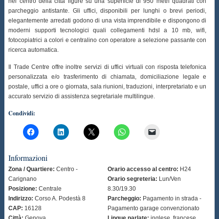
nel centro della città ligure su una superficie di 950 metri quadrati con
parcheggio antistante. Gli uffici, disponibili per lunghi o brevi periodi,
elegantemente arredati godono di una vista imprendibile e dispongono di
moderni supporti tecnologici quali collegamenti hdsl a 10 mb, wifi,
fotocopiatrici a colori e centralino con operatore a selezione passante con
ricerca automatica.
Il Trade Centre offre inoltre servizi di uffici virtuali con risposta telefonica
personalizzata e/o trasferimento di chiamata, domiciliazione legale e
postale, uffici a ore o giornata, sala riunioni, traduzioni, interpretariato e un
accurato servizio di assistenza segretariale multilingue.
Condividi:
Informazioni
Zona / Quartiere:
Centro -
Orario accesso al centro:
H24
Carignano
Orario segreteria:
Lun/Ven
Posizione:
Centrale
8.30/19.30
Indirizzo:
Corso A. Podestà 8
Parcheggio:
Pagamento in strada -
CAP:
16128
Pagamento garage convenzionato
Città:
Genova
Lingue parlate:
inglese, francese