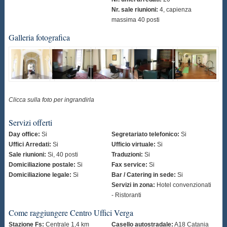
Nr. sale riunioni:
4, capienza
massima 40 posti
Galleria fotografica
Clicca sulla foto per ingrandirla
Servizi offerti
Day office:
Si
Segretariato telefonico:
Si
Uffici Arredati:
Si
Ufficio virtuale:
Si
Sale riunioni:
Si, 40 posti
Traduzioni:
Si
Domiciliazione postale:
Si
Fax service:
Si
Domiciliazione legale:
Si
Bar / Catering in sede:
Si
Servizi in zona:
Hotel convenzionati
- Ristoranti
Come raggiungere Centro Uffici Verga
Stazione Fs:
Centrale 1,4 km
Casello autostradale:
A18 Catania