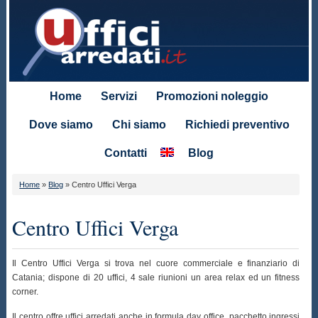
Home
Servizi
Promozioni noleggio
Dove siamo
Chi siamo
Richiedi preventivo
Contatti
Blog
Home
»
Blog
»
Centro Uffici Verga
Centro Uffici Verga
Il Centro Uffici Verga si trova nel cuore commerciale e finanziario di
Catania; dispone di 20 uffici, 4 sale riunioni un area relax ed un fitness
corner.
Il centro offre uffici arredati anche in formula day office, pacchetto ingressi