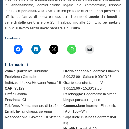
in abbonamento, domiciliazione legale e/o commerciale, risposta
telefonica personalizzata, avviso in tempo reale al cliente non presente in
ufficio, dell’arrivo di posta o messaggi. Il centro è aperto dal lunedì al
venerdì dalle ore 8 alle ore 23, il sabato fino alle 13 il tutto per mettervi
subito al lavoro senza dover pensare a null’altro.
Condividi:
Informazioni
Zona / Quartiere:
Tribunale
Orario accesso al centro:
Lun/Ven
Posizione:
Centrale
8.00/23.00 - Sabato 9.00/13.15
Indirizzo:
Piazza Giovanni Verga 16
Orario segreteria:
Lun/Ven
CAP:
95129
9.00/13.00 - 15.30/19.30
Città:
Catania
Parcheggio:
Pagamento in strada
Provincia:
Ct
Lingue parlate:
inglese
Telefono:
Mostra numero di telefono
Connessione internet:
Fibra ottica
Email:
Invia richiesta via email
FAST 100 - Wifi
Responsabile:
Giovanni Di Stefano
Superficie Business center:
850
mq
Nr. uffici arredati:
20